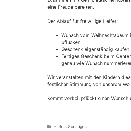
zusammen mit dem Deutschen Roten K
eine Freude bereiten.
Der Ablauf für freiwillige Helfer:
Wunsch vom Weihnachtsbaum i
pflücken
Geschenk eigenständig kaufen
Fertiges Geschenk beim Cente
genau wie Wunsch nummeriere
Wir veranstalten mit den Kindern dies
festlicher Stimmung von unserem We
Kommt vorbei, pflückt einen Wunsch u
Kategorien
Helfen
,
Sonstiges