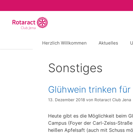
Zum
Inhalt
springen
Club Jena
Herzlich Willkommen
Aktuelles
U
Sonstiges
Glühwein trinken fü
13. Dezember 2018
von
Rotaract Club Jena
Heute gibt es die Möglichkeit beim G
Campus (Foyer der Carl-Zeiss-Straße 
heißen Apfelsaft (auch mit Schuss mög