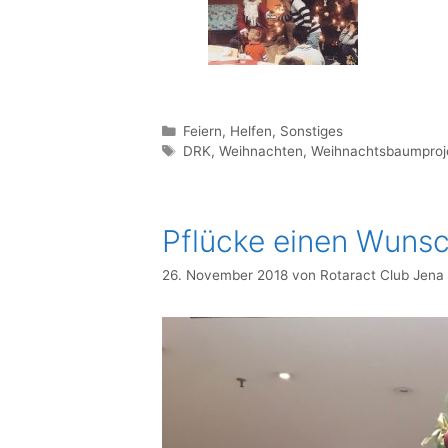
Kategorien
Feiern
,
Helfen
,
Sonstiges
Schlagwörter
DRK
,
Weihnachten
,
Weihnachtsbaumproj
Pflücke einen Wunsch
26. November 2018
von
Rotaract Club Jena