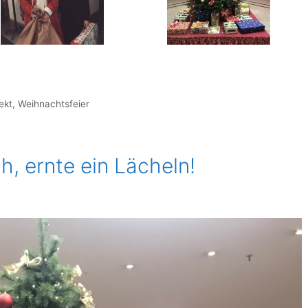
ekt
,
Weihnachtsfeier
, ernte ein Lächeln!